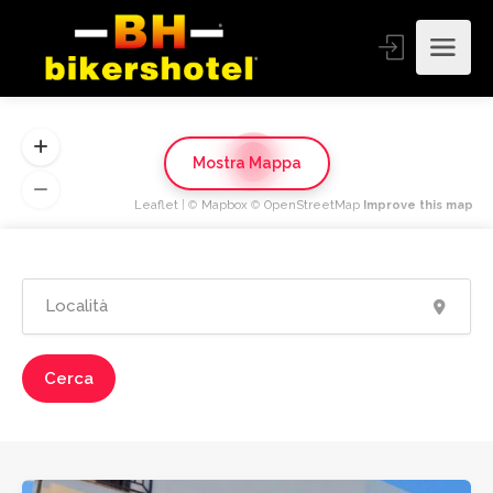
19
Mostra Mappa
Leaflet
| ©
Mapbox
©
OpenStreetMap
Improve this map
Cerca