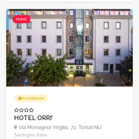
Hotel
A partire da €40,0
In evidenza
HOTEL ORRI’
Via Monsignor Virgilio, 72, Tortolì NU
Sardegna, Italia