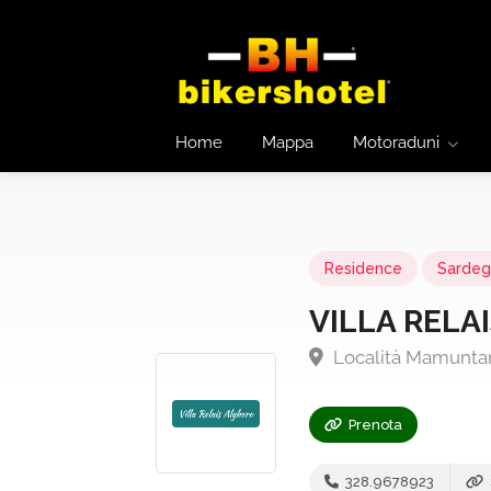
Home
Mappa
Motoraduni
Residence
Sardeg
VILLA RELA
Località Mamuntan
Prenota
328.9678923