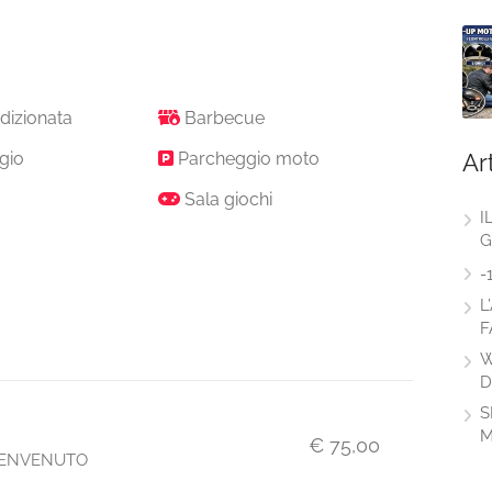
dizionata
Barbecue
Ar
gio
Parcheggio moto
Sala giochi
I
G
-
L
F
W
D
S
M
€ 75,00
 BENVENUTO