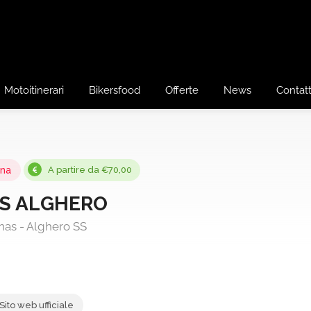
Motoitinerari
Bikersfood
Offerte
News
Contatt
na
A partire da €70,00
IS ALGHERO
as - Alghero SS
Sito web ufficiale