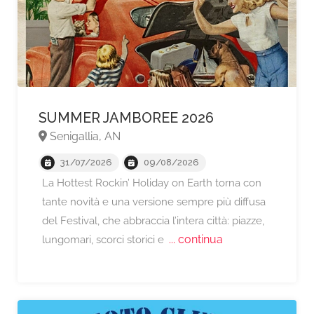
SUMMER JAMBOREE 2026
A partire da €85,
Senigallia, AN
31/07/2026
09/08/2026
La Hottest Rockin’ Holiday on Earth torna con
tante novità e una versione sempre più diffusa
del Festival, che abbraccia l’intera città: piazze,
... continua
lungomari, scorci storici e