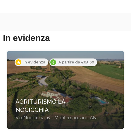
In evidenza
In evidenza
HOTEL ORRI’
Via Monsignor Virgilio, 72, Tortolì NU