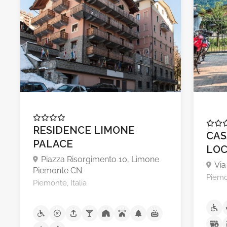
A partire da €120,00
RESIDENCE LIMONE
CAS
PALACE
LO
Piazza Risorgimento 10, Limone
Via
Piemonte CN
Piemon
Piemonte, Italia