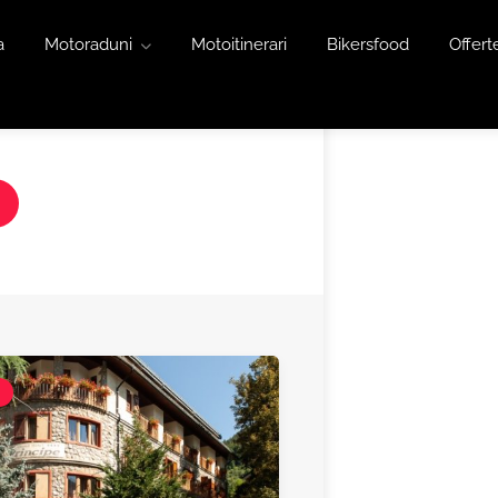
a
Motoraduni
Motoitinerari
Bikersfood
Offert
l