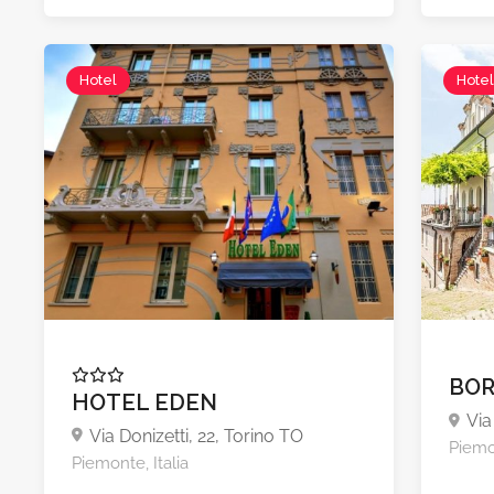
Hotel
Hote
A partire da €50,00
BOR
HOTEL EDEN
Via
Via Donizetti, 22, Torino TO
Piemon
Piemonte, Italia