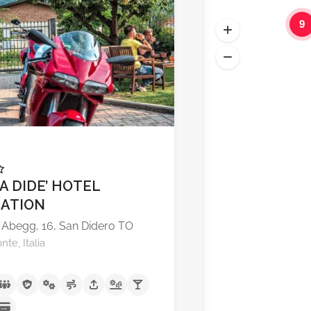
9
A partire da €75,00
A DIDE’ HOTEL
CATION
 Abegg, 16, San Didero TO
te, Italia