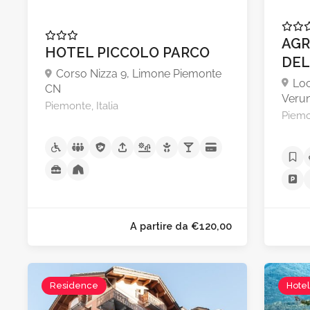
AGR
HOTEL PICCOLO PARCO
DEL
Corso Nizza 9, Limone Piemonte
Loc
CN
Veru
Piemonte, Italia
Piemon
Residence
Hote