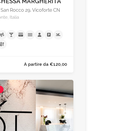
HESSA MARGHERITA
 San Rocco 29, Vicoforte CN
te, Italia
l