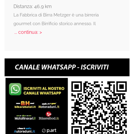
Distanza: 46,9 km
La Fabbrica di Birra Metzger è una birreria
gourmet con Birrificio storico annesso. Il
... continua: >