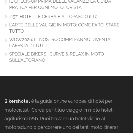
IL CHECK-UP PRIMA DELLE VACANZE: LA GUIDA
PRATICA PER OGNI MOTOTURISTA
-15% HOTEL LE CERBAIE ALTOPASCIO (LU)
L’ARTE DELLE VALIGIE IN MOTO: COME FARCI STARE
TUTTO
WDW2026: IL NOSTRO COMPLEANNO DIVENTA
LAFESTA DI TUTTI
SPECIALE BIKERS | CURVE & RELAX IN MOTO
SULL’ALTOPIANO
è la guida online europea di hotel per
Bikershotel
motociclisti. Cerca per il tuo viaggio in moto hotel
agriturismi b&b. Puoi trovare un hotel vicino al
motoraduno o percorrere uno dei tanti moto itinerari