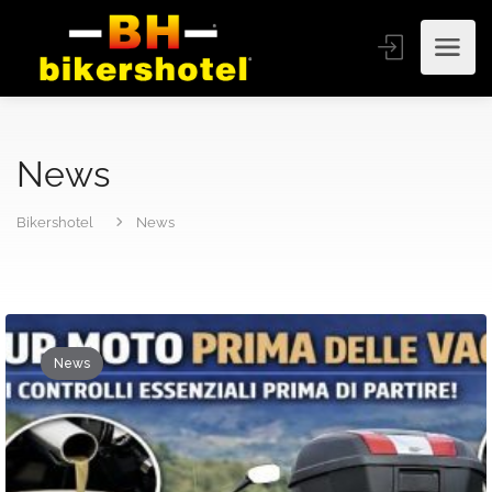
News
Bikershotel
News
News