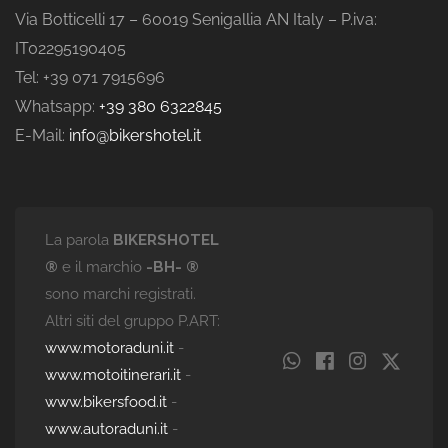
Via Botticelli 17 – 60019 Senigallia AN Italy – P.iva:
IT02295190405
Tel: +39 071 7915696
Whatsapp:
+39 380 6322845
E-Mail:
info@bikershotel.it
La parola
BIKERSHOTEL
®
e il marchio
-BH- ®
sono marchi registrati.
Altri siti del gruppo P.ART:
www.motoraduni.it
-
www.motoitinerari.it
-
www.bikersfood.it
-
www.autoraduni.it
-