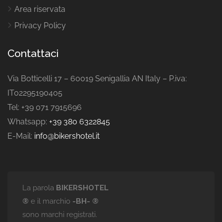
Area riservata
Privacy Policy
Contattaci
Via Botticelli 17 – 60019 Senigallia AN Italy – P.iva:
IT02295190405
Tel: +39 071 7915696
Whatsapp:
+39 380 6322845
E-Mail:
info@bikershotel.it
La parola
BIKERSHOTEL
®
e il marchio
-BH- ®
sono marchi registrati.