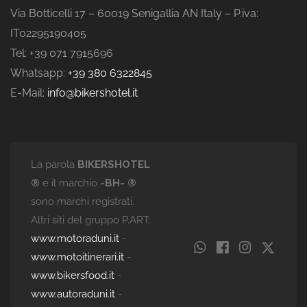
Via Botticelli 17 – 60019 Senigallia AN Italy – P.iva:
IT02295190405
Tel: +39 071 7915696
Whatsapp:
+39 380 6322845
E-Mail:
info@bikershotel.it
La parola
BIKERSHOTEL
®
e il marchio
-BH- ®
sono marchi registrati.
Altri siti del gruppo P.ART:
www.motoraduni.it
-
www.motoitinerari.it
-
www.bikersfood.it
-
www.autoraduni.it
-