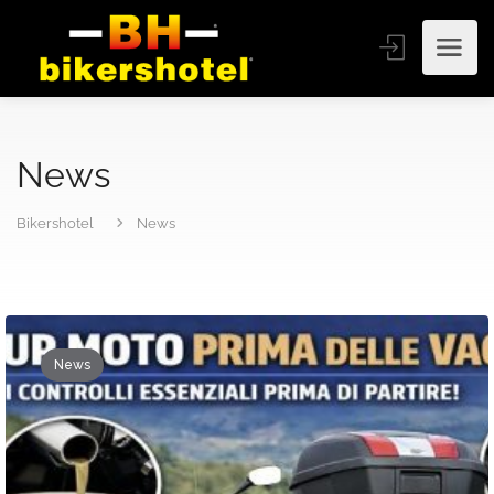
News
Bikershotel
News
News