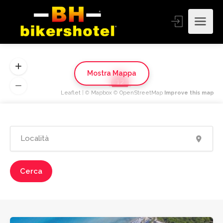
Mostra Mappa
12
Leaflet
| ©
Mapbox
©
OpenStreetMap
Improve this map
Cerca