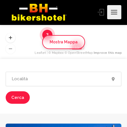
3
Mostra Mappa
15
Leaflet
| ©
Mapbox
©
OpenStreetMap
Improve this map
Cerca