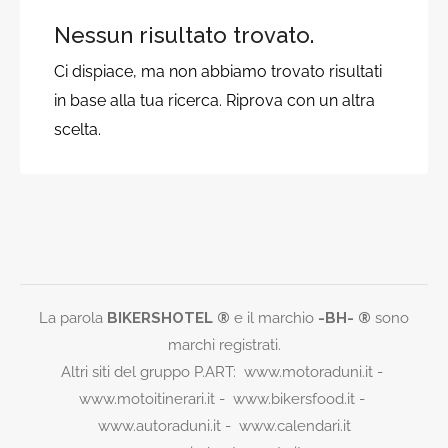
Nessun risultato trovato.
Ci dispiace, ma non abbiamo trovato risultati
in base alla tua ricerca. Riprova con un altra
scelta.
La parola
BIKERSHOTEL ®
e il marchio
-BH- ®
sono
marchi registrati.
Altri siti del gruppo P.ART:
www.motoraduni.it
-
www.motoitinerari.it
-
www.bikersfood.it
-
www.autoraduni.it
-
www.calendari.it