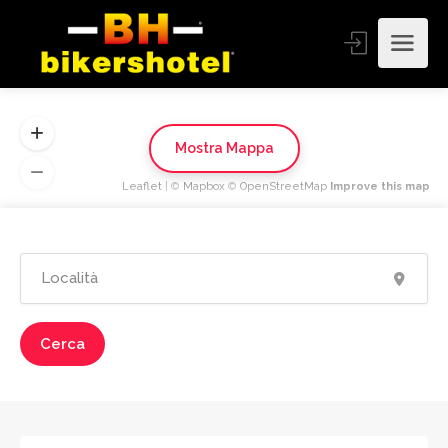
Mostra Mappa
Leaflet
| ©
Mapbox
©
OpenStreetMap
Improve this map
Cerca