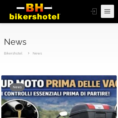
News
Bikershotel
News
News