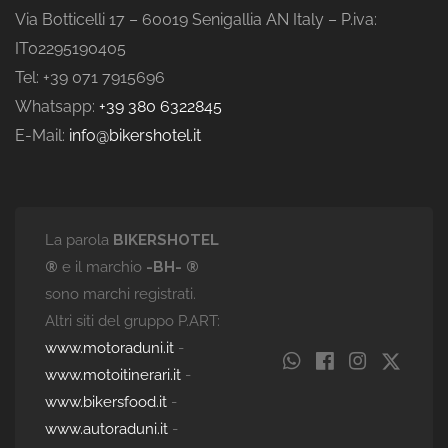
Via Botticelli 17 – 60019 Senigallia AN Italy – P.iva:
IT02295190405
Tel: +39 071 7915696
Whatsapp:
+39 380 6322845
E-Mail:
info@bikershotel.it
La parola
BIKERSHOTEL
®
e il marchio
-BH- ®
sono marchi registrati.
Altri siti del gruppo P.ART:
www.motoraduni.it
-
www.motoitinerari.it
-
www.bikersfood.it
-
www.autoraduni.it
-