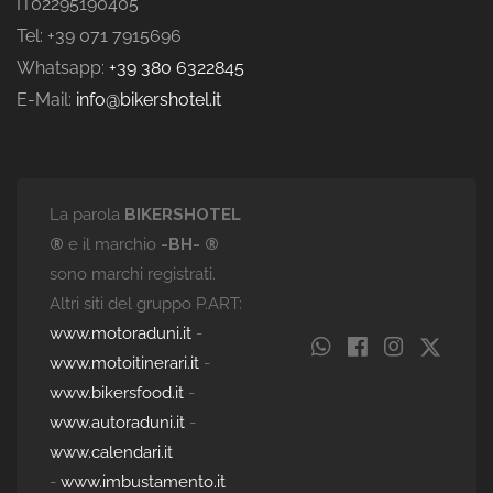
IT02295190405
Tel: +39 071 7915696
Whatsapp:
+39 380 6322845
E-Mail:
info@bikershotel.it
La parola
BIKERSHOTEL
®
e il marchio
-BH- ®
sono marchi registrati.
Altri siti del gruppo P.ART:
www.motoraduni.it
-
www.motoitinerari.it
-
www.bikersfood.it
-
www.autoraduni.it
-
www.calendari.it
-
www.imbustamento.it