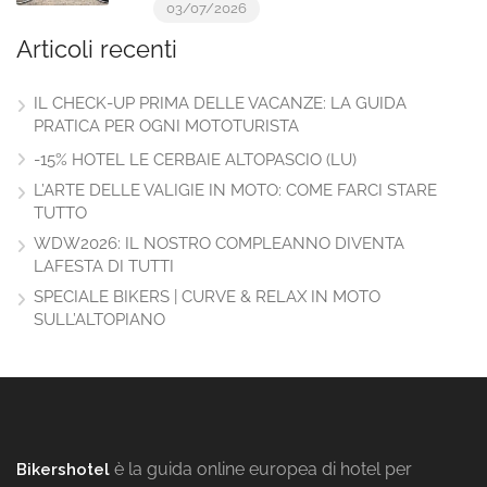
03/07/2026
Articoli recenti
IL CHECK-UP PRIMA DELLE VACANZE: LA GUIDA
PRATICA PER OGNI MOTOTURISTA
-15% HOTEL LE CERBAIE ALTOPASCIO (LU)
L’ARTE DELLE VALIGIE IN MOTO: COME FARCI STARE
TUTTO
WDW2026: IL NOSTRO COMPLEANNO DIVENTA
LAFESTA DI TUTTI
SPECIALE BIKERS | CURVE & RELAX IN MOTO
SULL’ALTOPIANO
è la guida online europea di hotel per
Bikershotel