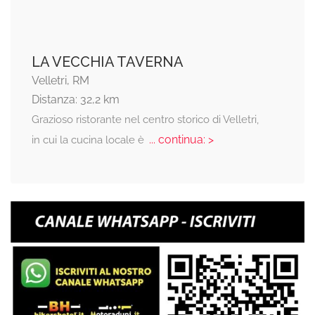
LA VECCHIA TAVERNA
Velletri, RM
Distanza: 32,2 km
Grazioso ristorante nel centro storico di Velletri,
... continua: >
in cui la cucina locale è