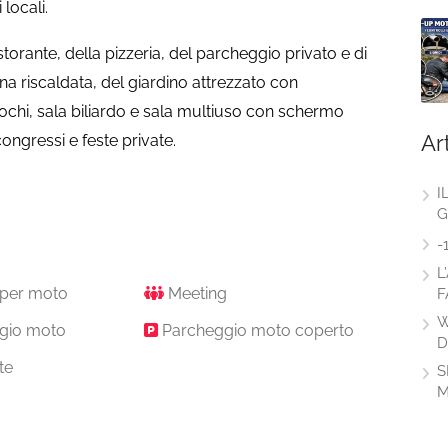
 locali.
storante, della pizzeria, del parcheggio privato e di
erna riscaldata, del giardino attrezzato con
giochi, sala biliardo e sala multiuso con schermo
Ar
congressi e feste private.
I
G
-
L
i per moto
Meeting
F
W
gio moto
Parcheggio moto coperto
D
te
S
M