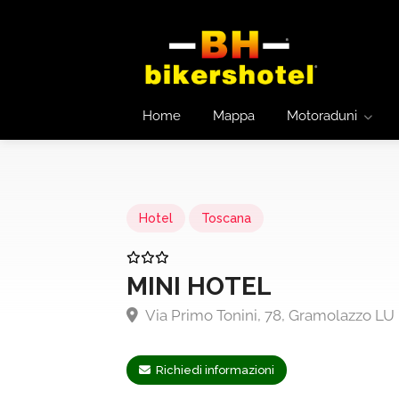
Home
Mappa
Motoraduni
Hotel
Toscana
MINI HOTEL
Via Primo Tonini, 78, Gramolazzo LU
Richiedi informazioni