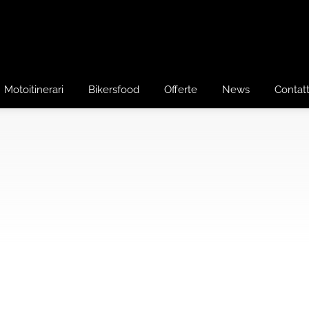
Motoitinerari
Bikersfood
Offerte
News
Contatt