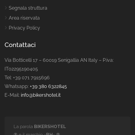
Segnala struttura
Area riservata
Privacy Policy
Contattaci
Via Botticelli 17 – 60019 Senigallia AN Italy – P.iva:
IT02295190405
Tel: +39 071 7915696
Whatsapp:
+39 380 6322845
E-Mail:
info@bikershotel.it
La parola
BIKERSHOTEL
®
e il marchio
-BH- ®