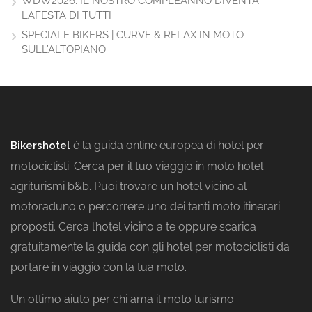
WDW2026: IL NOSTRO COMPLEANNO DIVENTA
LAFESTA DI TUTTI
SPECIALE BIKERS | CURVE & RELAX IN MOTO
SULL’ALTOPIANO
è la guida online europea di hotel per
Bikershotel
motociclisti. Cerca per il tuo viaggio in moto hotel
agriturismi b&b. Puoi trovare un hotel vicino al
motoraduno o percorrere uno dei tanti moto itinerari
proposti. Cerca l’hotel vicino a te oppure scarica
gratuitamente la guida con gli hotel per motociclisti da
portare in viaggio con la tua moto.
Un ottimo aiuto per chi ama il moto turismo.