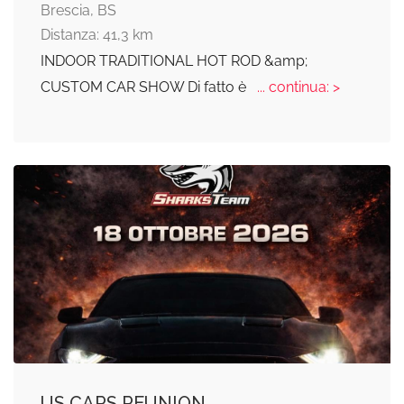
Brescia, BS
Distanza: 41,3 km
INDOOR TRADITIONAL HOT ROD &amp;
CUSTOM CAR SHOW Di fatto è
... continua: >
US CARS REUNION