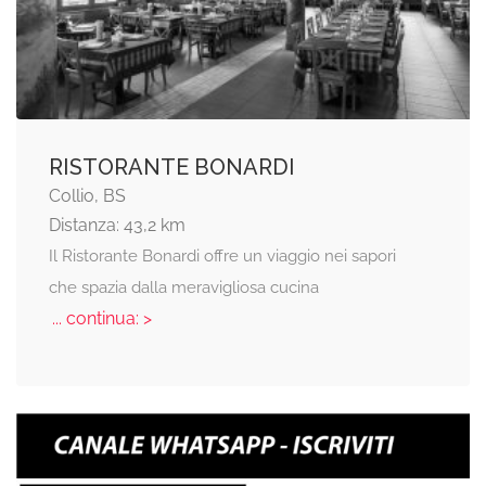
RISTORANTE BONARDI
Collio, BS
Distanza: 43,2 km
Il Ristorante Bonardi offre un viaggio nei sapori
che spazia dalla meravigliosa cucina
... continua: >