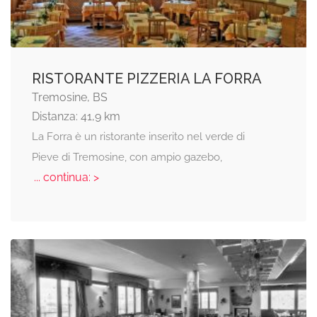
RISTORANTE PIZZERIA LA FORRA
Tremosine, BS
Distanza: 41,9 km
La Forra è un ristorante inserito nel verde di
Pieve di Tremosine, con ampio gazebo,
... continua: >