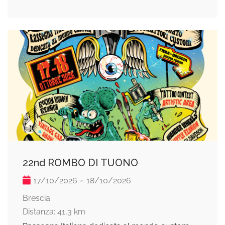
22nd ROMBO DI TUONO
-
17/10/2026
18/10/2026
Brescia
Distanza: 41,3 km