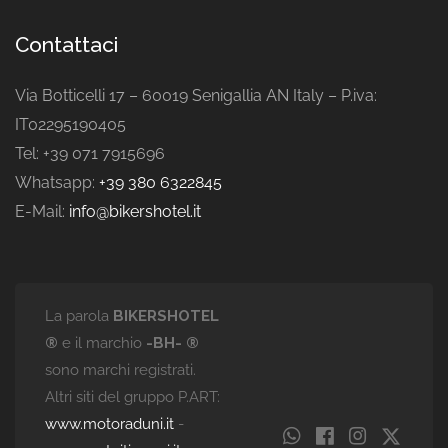
Contattaci
Via Botticelli 17 – 60019 Senigallia AN Italy – P.iva:
IT02295190405
Tel: +39 071 7915696
Whatsapp:
+39 380 6322845
E-Mail:
info@bikershotel.it
La parola
BIKERSHOTEL
®
e il marchio
-BH- ®
sono marchi registrati.
Altri siti del gruppo P.ART:
www.motoraduni.it
-