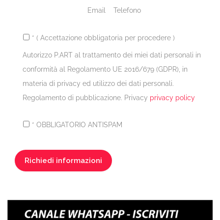
Email
Telefono
* ( Accettazione obbligatoria per procedere )
Autorizzo P.ART al trattamento dei miei dati personali in
conformità al Regolamento UE 2016/679 (GDPR), in
materia di privacy ed utilizzo dei dati personali.
Regolamento di pubblicazione. Privacy
privacy policy
* OBBLIGATORIO ANTISPAM