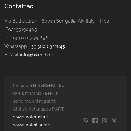
Contattaci
Via Botticelli 17 – 60019 Senigallia AN Italy – P.iva:
IT02295190405
Tel: +39 071 7915696
Whatsapp:
+39 380 6322845
E-Mail:
info@bikershotel.it
La parola
BIKERSHOTEL
®
e il marchio
-BH- ®
sono marchi registrati.
Altri siti del gruppo P.ART:
www.motoraduni.it
-
www.motoitinerari.it
-