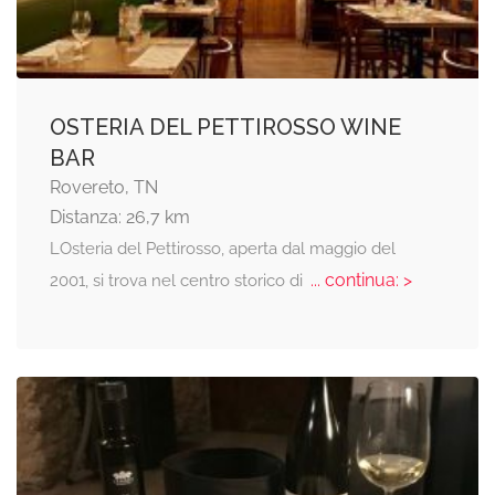
OSTERIA DEL PETTIROSSO WINE
BAR
Rovereto, TN
Distanza: 26,7 km
LOsteria del Pettirosso, aperta dal maggio del
... continua: >
2001, si trova nel centro storico di