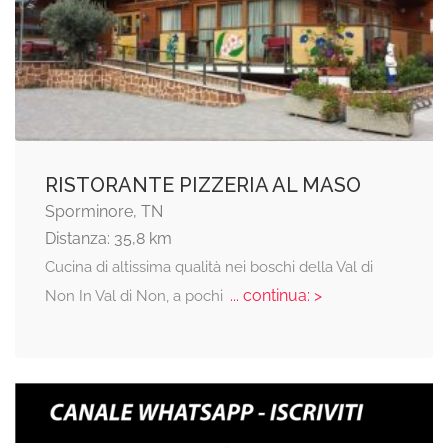
RISTORANTE PIZZERIA AL MASO
Sporminore, TN
Distanza: 35,8 km
Cucina di altissima qualità nei boschi della Val di
... continua: >
Non In Val di Non, a pochi