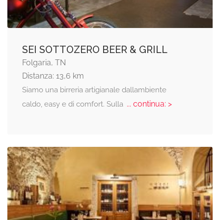
SEI SOTTOZERO BEER & GRILL
Folgaria, TN
Distanza: 13,6 km
Siamo una birreria artigianale dallambiente
... continua: >
caldo, easy e di comfort. Sulla