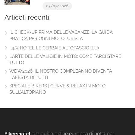
03/07/2026
Articoli recenti
IL CHECK-UP PRIMA DELLE VACANZE: LA GUIDA
PRATICA PER OGNI MOTOTURISTA
-15% HOTEL LE CERBAIE ALTOPASCIO (LU)
L’ARTE DELLE VALIGIE IN MOTO: COME FARCI STARE
TUTTO
WDW2026: IL NOSTRO COMPLEANNO DIVENTA
LAFESTA DI TUTTI
SPECIALE BIKERS | CURVE & RELAX IN MOTO
SULL’ALTOPIANO
è la guida online europea di hotel per
Bikershotel