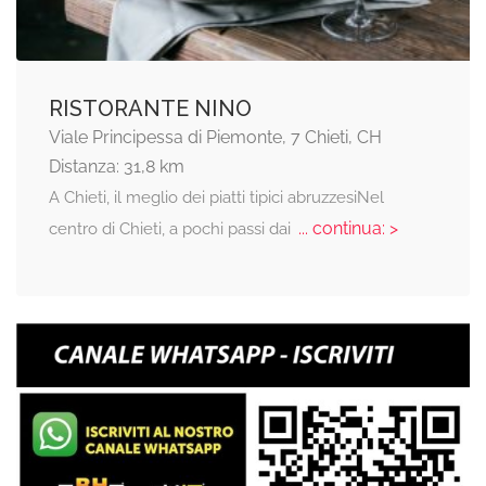
RISTORANTE NINO
Viale Principessa di Piemonte, 7 Chieti, CH
Distanza: 31,8 km
A Chieti, il meglio dei piatti tipici abruzzesiNel
... continua: >
centro di Chieti, a pochi passi dai