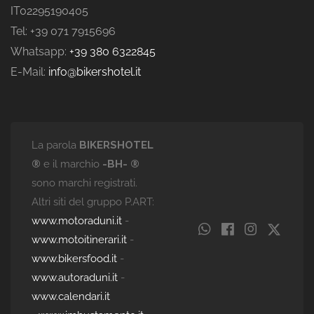
IT02295190405
Tel: +39 071 7915696
Whatsapp:
+39 380 6322845
E-Mail:
info@bikershotel.it
La parola
BIKERSHOTEL
®
e il marchio
-BH- ®
sono marchi registrati.
Altri siti del gruppo P.ART:
www.motoraduni.it
-
www.motoitinerari.it
-
www.bikersfood.it
-
www.autoraduni.it
-
www.calendari.it