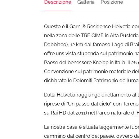
Descrizione
Galleria
Posizione
Questo é il Garni & Residence Helvetia co
nella zona delle TRE CIME in Alta Pusteria
Dobbiaco), 12 km dal famoso Lago di Brai
offre uns vista stupenda sul patrimonio na
Paese del benessere Kneipp in Italia. Il 2
Convenzione sul patrimonio materiale dell’
dichiarato le Dolomiti Patrimonio dell’uman
Dalla Helvetia raggiunge direttamento al 
riprese di "Un passo dal cielo" con Terence 
su Rai HD dal 2011) nel Parco naturale di
La nostra casa è situata leggermente fuori
cammino dal centro del paese, ovvero da