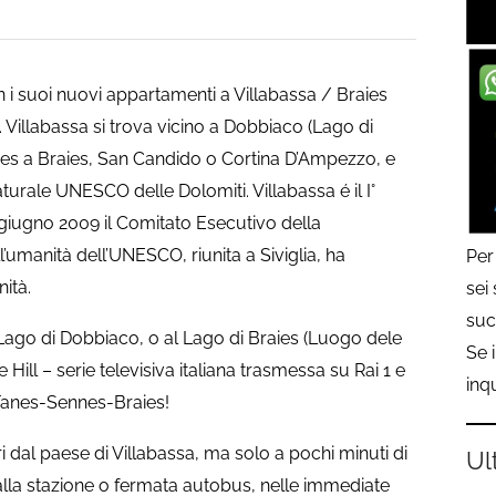
n i suoi nuovi appartamenti a Villabassa / Braies
. Villabassa si trova vicino a Dobbiaco (Lago di
es a Braies, San Candido o Cortina D’Ampezzo, e
turale UNESCO delle Dolomiti. Villabassa é il I°
6 giugno 2009 il Comitato Esecutivo della
umanità dell’UNESCO, riunita a Siviglia, ha
Per
ità.
sei
suc
Lago di Dobbiaco, o al Lago di Braies (Luogo dele
Se 
Hill – serie televisiva italiana trasmessa su Rai 1 e
inq
 Fanes-Sennes-Braies!
 dal paese di Villabassa, ma solo a pochi minuti di
Ul
lla stazione o fermata autobus, nelle immediate