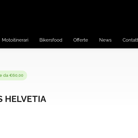
Motoitinerari
Bikersfood
Offerte
News
Contatt
re da €60,00
 HELVETIA