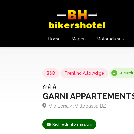
Home
Mappa
Motoraduni
B&B
Trentino Alto Adige
A parti
GARNI APPARTEMENTS
Via Lana 4, Villabassa BZ
Richiedi informazioni