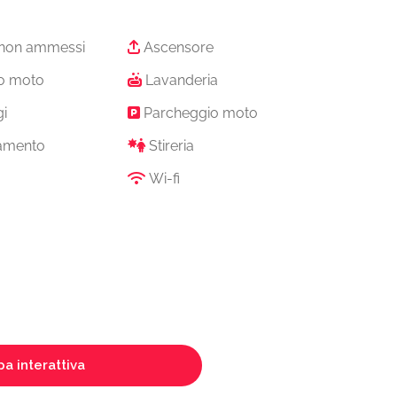
 non ammessi
Ascensore
o moto
Lavanderia
i
Parcheggio moto
amento
Stireria
Wi-fi
a interattiva