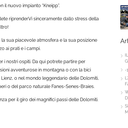
n il nuovo impianto “Kneipp”.
lete riprenderVi sinceramente dallo stress della
ltro!
Ar
 la sua piacevole atmosfera e la sua posizione
 ai prati e i campi.
I
G
 i nostri ospiti. Da qui potrete partire per
sioni avventurose in montagna o con la bici
-
L
 a Lienz, o nel mondo leggendario delle Dolomiti,
F
peri o del parco naturale Fanes-Senes-Braies.
W
D
a per il giro dei magnifici passi delle Dolomiti.
S
M