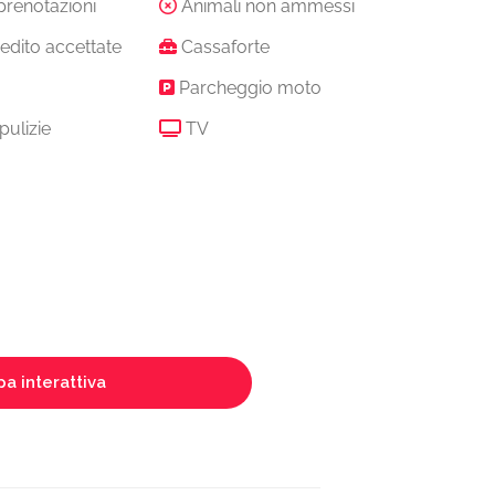
prenotazioni
Animali non ammessi
edito accettate
Cassaforte
Parcheggio moto
pulizie
TV
a interattiva