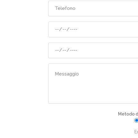
Metodo di
E