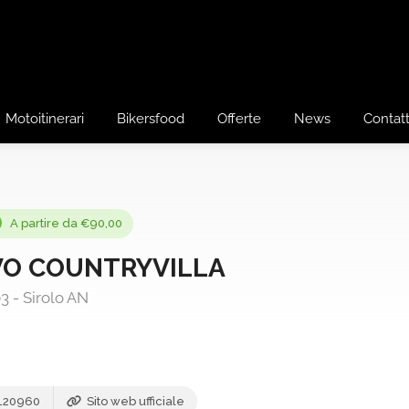
Motoitinerari
Bikersfood
Offerte
News
Contatt
A partire da €90,00
O COUNTRYVILLA
3 - Sirolo AN
0120960
Sito web ufficiale