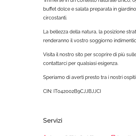
immerse in un contesto naturale unico; o
buffet dolce e salata preparata in giardino
circostanti.
La bellezza della natura, la posizione str
renderanno il vostro soggiorno indimentic
Visita il nostro sito per scoprire di più sull
contattarci per qualsiasi esigenza.
Speriamo di averti presto tra i nostri ospiti
CIN: IT042002B9CJJBJJCI
Servizi