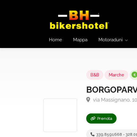
Home
Mappa
Motoraduni
B&B
Marche
BORGOPARV
via Massignano, 10
Prenota
339.8591668 - 328.