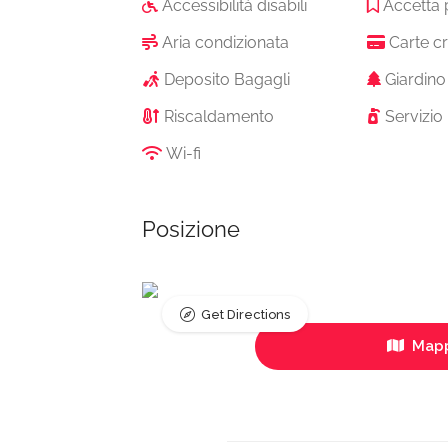
Accessibilità disabili
Accetta 
Aria condizionata
Carte cr
Deposito Bagagli
Giardino
Riscaldamento
Servizio 
Wi-fi
Posizione
Get Directions
Mapp