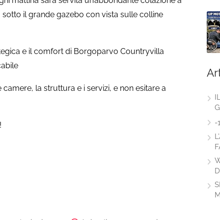
gni mattina sarà servita un’abbondante colazione a
 sotto il grande gazebo con vista sulle colline
ategica e il comfort di Borgoparvo Countryvilla
abile
Ar
e camere, la struttura e i servizi, e non esitare a
I
G
-
!
L
F
W
D
S
M