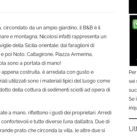
a, circondato da un ampio giardino, il B&B è il
are e montagna; Nicolosi infatti rappresenta un
glie della Sicilia orientale: dai faraglioni di
 e poi Noto, Caltagirone, Piazza Armerina,
Isola sono a portata di mano!
le appena costruita, è arredata con gusto e
Per
riali utilizzati sono i materiali tipici del luogo come
sei
dotto della cottura di sedimenti sciolti ad opera di
suc
Se 
inq
ate a mano, riflettono i gusti dei proprietari. Arredi
onfortevoli e tutte diverse l’una dall’altra. Due di
Ul
rande prato che circonda la villa, le altre due si