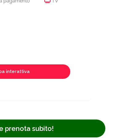
a a pagamento
TV
a interattiva
e prenota subito!