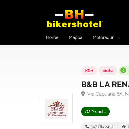
Home
Mappa
Motoraduni
B&B
Sicilia
B&B LA REN
Via Capuana 6A, N
Prenota
347.7640452