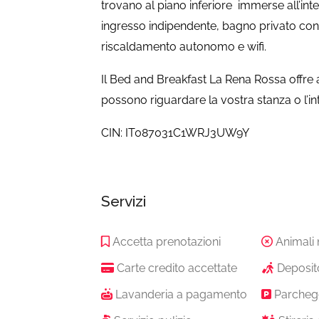
trovano al piano inferiore immerse all’int
ingresso indipendente, bagno privato con 
riscaldamento autonomo e wifi.
Il Bed and Breakfast La Rena Rossa offre a 
possono riguardare la vostra stanza o l’int
CIN: IT087031C1WRJ3UW9Y
Servizi
Accetta prenotazioni
Animali
Carte credito accettate
Deposit
Lavanderia a pagamento
Parcheg