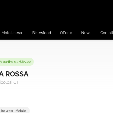
Motoitinerari
Bikersfood
Offerte
News
Contatt
A partire da €65,00
A ROSSA
icolosi CT
Sito web ufficiale