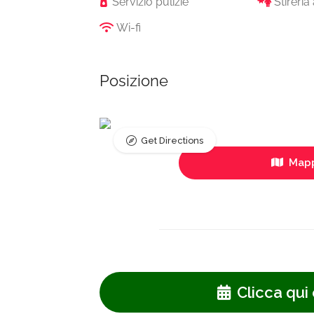
Servizio pulizie
Stireri
Wi-fi
Posizione
Get Directions
Mapp
Clicca qui 