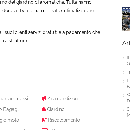
erno del giardino di aromatiche. Tutte hanno
doccia, Tv a schermo piatto, climatizzatore,
i suoi clienti servizi gratuiti e a pagamento che
era struttura.
Ar
I
G
-
L
F
W
 non ammessi
Aria condizionata
D
S
o Bagagli
Giardino
M
gio moto
Riscaldamento