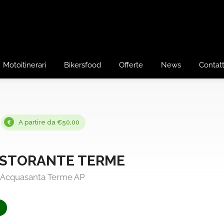
Motoitinerari
Bikersfood
Offerte
News
Contatt
A partire da €50,00
ISTORANTE TERME
- Acquasanta Terme AP