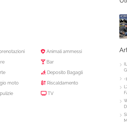
Ul
Ar
prenotazioni
Animali ammessi
re
Bar
I
G
rte
Deposito Bagagli
-
gio moto
Riscaldamento
L
F
pulizie
TV
W
D
S
M