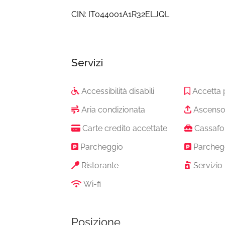
CIN: IT044001A1R32ELJQL
Servizi
Accessibilità disabili
Accetta 
Aria condizionata
Ascenso
Carte credito accettate
Cassafo
Parcheggio
Parcheg
Ristorante
Servizio 
Wi-fi
Posizione