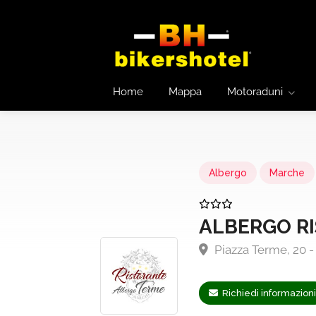
Home
Mappa
Motoraduni
Albergo
Marche
ALBERGO R
Piazza Terme, 20 
Richiedi informazioni